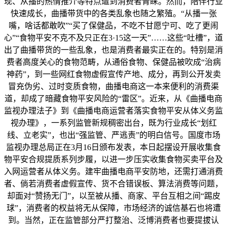
现、从播的热情推介等特点遭到消费者青睐。然而，陪伴行业
快速成长，曲播带货中的各类乱象也随之繁殖。“从播一张
嘴，啥话都敢吹”“买了保健品，不吃不甘愿宁可、吃了更闹
心”“食物平安不克不及只正在3·15这一天”……这些“吐槽”，道
出了曲播带货的一些乱象，也是消费者最实正在的。特别是消
费者高度关心的食物范畴，从通俗食物、保健品被吹成“治病
神药”，到一些网红食物虚假宣传产地、成分，再到公开发卖
冒充伪劣、过时变质食物，曲播电商这一本来便利的消费渠
道，却成了暗藏食物平安风险的“雷区”。近来，从《曲播电商
监视办理法子》到《曲播电商运营者落实食物平安从体义务监
视办理》，一系列监管新规稠密出台，既为行业成长“划红
线、立老实”，也出“强监管、严逃责”的明白信号。国度市场
监视办理总局正在3月16日颁布发表，本日起摆设开展收集食
物平安合规提质系列步履，以进一步压实收集食物买卖平台及
入网运营者从体义务。建牢曲播电商平安防地，还需打通消费
者、倘若消费者虚假宣传、货不合错误板、算法消费等问题，
却面对“赞扬无门”，以至被从播、商家、平台互相之间“踢皮
球”，消费者的权益将无从保障，市场经济的诚信基石也将遭
到。当然，正在监管部分严打整治、泛博消费者也要提拔认