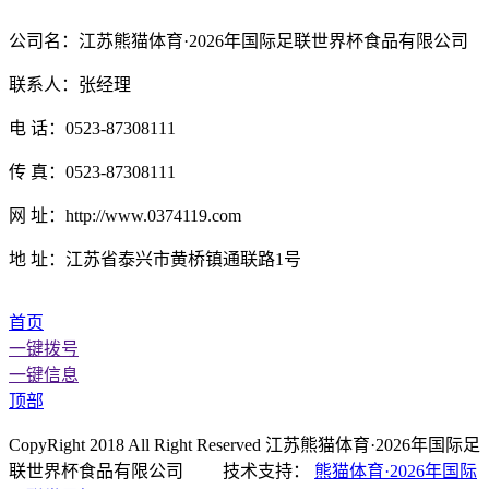
公司名：江苏熊猫体育·2026年国际足联世界杯食品有限公司
联系人：张经理
电 话：0523-87308111
传 真：0523-87308111
网 址：http://www.0374119.com
地 址：江苏省泰兴市黄桥镇通联路1号
首页
一键拨号
一键信息
顶部
CopyRight 2018 All Right Reserved 江苏熊猫体育·2026年国际足
联世界杯食品有限公司 技术支持：
熊猫体育·2026年国际