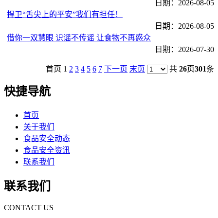
日期：
2026-08-05
捍卫“舌尖上的平安”我们有担任！
日期：
2026-08-05
借你一双慧眼 识谣不传谣 让食物不再惑众
日期：
2026-07-30
首页 1
2
3
4
5
6
7
下一页
末页
共
26
页
301
条
快捷导航
首页
关于我们
食品安全动态
食品安全资讯
联系我们
联系我们
CONTACT US