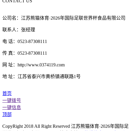
CONTACT US
公司名：江苏熊猫体育·2026年国际足联世界杯食品有限公司
联系人：张经理
电 话：0523-87308111
传 真：0523-87308111
网 址：http://www.0374119.com
地 址：江苏省泰兴市黄桥镇通联路1号
首页
一键拨号
一键信息
顶部
CopyRight 2018 All Right Reserved 江苏熊猫体育·2026年国际足