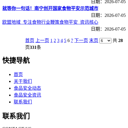
日期：
2026-07-05
就等你一句话！南宁创开国家食物平安示范城市
日期：
2026-07-05
欧盟地域_专注食物行业鞭策食物平安_资讯核心
日期：
2026-07-05
首页
上一页
1
2
3
4
5
6
7
下一页
末页
共
28
页
331
条
快捷导航
首页
关于我们
食品安全动态
食品安全资讯
联系我们
联系我们