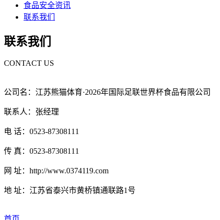
食品安全资讯
联系我们
联系我们
CONTACT US
公司名：江苏熊猫体育·2026年国际足联世界杯食品有限公司
联系人：张经理
电 话：0523-87308111
传 真：0523-87308111
网 址：http://www.0374119.com
地 址：江苏省泰兴市黄桥镇通联路1号
首页