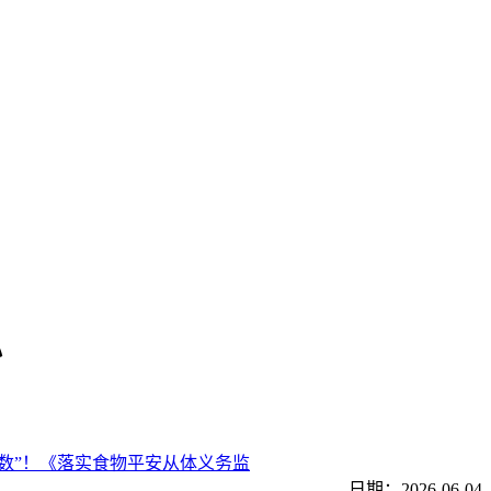
心
少数”！《落实食物平安从体义务监
日期：
2026-06-04