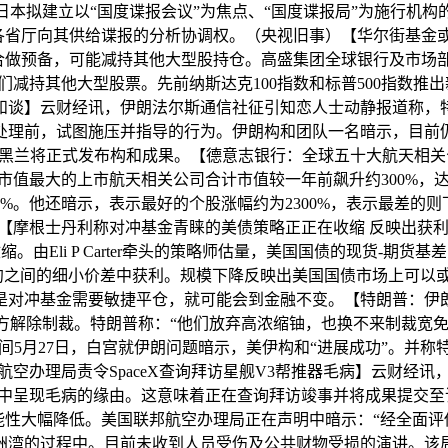
本拟建立以“国度谍报会议”为焦点、“国度谍报局”为施行机
各省厅向其供给谍报的分析协调权。（央视旧事）【华尔街基金或
投资组合做预备，可能减持其他大型股持仓。高盛集团全球银行及市场部美
持其他大型股票。先前纳斯达克100指数和标普500指数推出
告竣和谈】云财经讯，伊朗法尔斯通信社征引知恋人士动静报道称
处理前，试图施压并指导的行为。伊朗构和团队一名暗示，目前
黑兰将正式发布构和成果。【德意志银行：全球五十大航天相关公
50家市值最大的上市航天相关公司合计市值较一年前飙升约300%，
%。他还暗示，表示最好的个股涨幅约为2300%，表示最差的则下
航天【摩根士丹利称对冲基金青睐的美债策略正正在收缩 反映出获
由Eli P Carter牵头的策略师估量，美国国债的现货-期货
合约之间的细小价差中获利。规模下降反映出美国国债市场上可以
是对冲基金需要敏捷平仓，就可能会到金融不变。【特朗普：伊
解除制裁。特朗普称：“他们放弃高浓缩铀，也换不来制裁宽免
时间5月27日，白宫就伊朗问题暗示，美伊构和“进展成功”。并
空办理局责令SpaceX查询拜访星舰V3帮推器毛病】云财经讯
2 日试飞中呈现毛病的缘由。这意味着正在查询拜访竣事并将成果
性大幅降低。美国联邦航空办理局正在声明中暗示：“经全面评估
洲湾的过程中。目前未收到人员受伤及公共财物受损的演讲。该