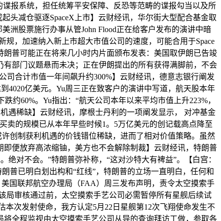
构的谍报系统，担任统筹平安保障、反恐等范畴的谍报勾当以及所
起头减仓驱逐SpaceX上市】云财经讯，华尔街大型配合基金取
洲股票施行办事从管John Flood正在给客户发布的演讲中暗
新规，加速纳入新上市超大市值公司的速度，可能合用于Space
，特朗普可能正在将来几小时内片面颁布发表：美国取伊朗已告竣
仍有部门议题悬而未决；正在伊朗提出的所有获得满脚前，不会
司合计市值一年间飙升约300%】云财经讯，德意志银行阐发
达到4020亿美元。Yu周三正在致客户的演讲中写道，航天股本年
跌约60%。Yu指出：“航天公司本年以来平均市值上升223%，
利机遇稀缺】云财经讯，摩根士丹利的一项阐发显示， 对冲基金
基差买卖的规模已从本年早些时候1。5万亿美元的创记载高点降至
或许创制获利机遇的价钱错位稀缺，进而了相对价值策略。虽然
朗即便放弃高浓缩铀，美方也不会解除制裁】云财经讯，特朗普
。绝对不会。”特朗普弥补称，“这对沙特大有裨益”。【白宫：
称特朗普已明白划出构和“红线”，特朗普的立场一直明白，任何和
，美国联邦航空办理局（FAA）周三发布声明，责令太空摸索手
提交至该局审核通过前，太空摸索手艺公司必需暂停所有星舰后续试
本次发射使命，我方认定5月22日星舰第12次飞翔使命发生不
局将全程监视由太空摸索手艺公司从导的查询拜访工做，参取各