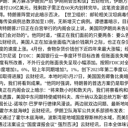
朗：美方解冻伊朗资产后 伊刚刚会签和谈】云财经讯，伊朗方
付120亿美元，残剩款子需正在60天内划转完毕。这笔资金
。特朗普阵营对此暗示否决，【世卫组织：邮轮相关汉坦病毒传
病毒传染病例总数添加至13例，无新增灭亡病例。谭德塞暗示，
统特朗普27日正在白宫举行的内阁会议上说，美国同伊朗尚未告
但我们会对劲的”。他同时道，“摆正在我们面前的只要两条：要么
云财经讯，美国人正在加油坐面临汽油价钱飙升之际，也正在杂
度的速度上涨。4月份，食物杂货价钱创下近四年来最大涨幅；
厄尔尼诺【FDIC：美国银行业一季度环节目标改善 但账面丧失
有所改善，不外行业的账面丧失呈现小幅添加。按照FDIC对全
度增加1。6%，较上年同期增加7。1%，创下2023年第二季
和取得进展】云财经讯，本地时间5月27日，美国国务卿鲁比奥
天内，我们将看到成果。”他同时强调，特朗普的首选方案仍是取
奥正在内阁会议上暗示：“将来数小时和数天内，我们将察看构和
奥透露，美国中东问题特使威特科夫、库什纳以及副总统万斯“
国长让-诺埃尔·巴罗举行德律风漫谈。两边就双边问题、最新地
过霍尔木兹海峡】云财经讯，伊朗卫队海军公共关系部颁布发表： 
安通过了霍尔木兹海峡。波斯湾是地域国度穆斯林的水域，而美
过法案设立“国度谍报会议” 强烈否决】云财经讯，日本全体味议