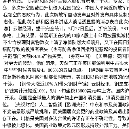
各有分歧。【南部和区对荷兰侵入舰机智示电子干扰，专家：已
岛，多次升空舰载曲升机侵入我国领空。中国人平易近解放军
我领空的恶败行为，此次解放军自动发声且对外发布具体反制
态化。但此次南部和区旧事讲话人谈话透显露的消息表白此次
总】云财经讯，据不完全统计，5月27日盘后，浙农股份、*
泰格、上海艾录、普蕊斯正在内的10家A股上市公司披露拟减
不少含权理财富物数次上演了净值陡然大幅飙升，又正在隔日猛
错配导致的投资者丧失（也有防备净值回撤可能惹起的投资者
拦截部门大额R4/R5产物买卖。（券商中国）【贝莱德：英
对更大的波动。他们暗示，天然气正在英国能源利用中占很大比例
中早些时候曾触及4。805%的五周低点。【伊朗副平安事务
在莫斯科会见阿富汗副部长时暗示，美国和以色列是地域的配
干涉。【铜价大涨近10% AI带火铜财产链】云财经讯，铜
价钱累计涨幅近10%，5月下旬坐稳13600美元/吨上方。
开采。我国是全球最大的铜产物出产国和消费国，铜消费量约
位。（央视财经）人工智能铜【欧洲央行：中东和事及美国政
不变前景形成严峻挑和，而美国屡次变更的商业政策及其退出
存正在。出格是美国对多边合做的许诺存正在不确定性，导致
中缀彼此感化。美国商业政策对欧元区形成持续外部压力。美国