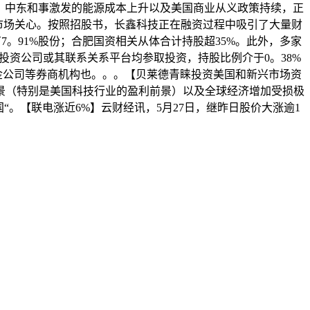
暗示，中东和事激发的能源成本上升以及美国商业从义政策持续，正
市场关心。按照招股书，长鑫科技正在融资过程中吸引了大量财
。91%股份；合肥国资相关从体合计持股超35%。此外，多家
资公司或其联系关系平台均参取投资，持股比例介于0。38%
中金公司等券商机构也。。。【贝莱德青睐投资美国和新兴市场资
景（特别是美国科技行业的盈利前景）以及全球经济增加受损极
。【联电涨近6%】云财经讯，5月27日，继昨日股价大涨逾1