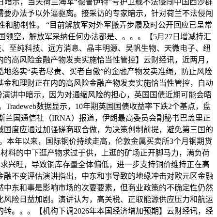
日暗示，当天荷兰海军“德鲁伊特”号护卫舰不法侵闯中国西沙群
需要办法予以外逼驱离。接采访的专家暗示，针对荷兰不法侵闯
和胁制性。 “目前解放军对外军搬弄步履及时公开回应已呈常
领空，解放军采纳任何办法都是、。。。【5月27日增减持汇
科技、至纯科技、远方消息、晶丰明源、吴帆生物、天微电子、纽
在内的高风险金融产物发卖实施恰当性管控】云财经讯，近两月，
落实“‌卖者尽责、买者自傲‌”的金融产物发卖准绳，防止风险
基金和理财正在内的高风险金融产物发卖实施恰当性管控，自动
一份演讲中暗示，因为对通缩风险的担心，英国国债近期可能会晤
adeweb数据显示，10年期英国国债收益率下跌2个基点，盘
斯兰国通信社（IRNA）报道，伊朗最高委员会副秘书巴盖里正
域国度应通过加强磋商取合做，为决策创制前提，避免第三国的
料。本年以来，国际铜价持续走高，伦敦金属买卖所3个月铜期货
铜为原材料的中下逛产物求过于供，上逛的矿场正开脚马力，满负荷
需求兴旺，导致铜库存量全体偏低，进一步支持铜价维持正在高
金融不变评估演讲指出，中东和事导致的地缘冲击对欧元区金融
然中东和事是影响市场的次要要素，但商业政策的不确定性仍然
化风险日益加剧。演讲认为，高关税、正取能源供应压力和航运
转。。。【机构下调2026年本国经济增加预期】云财经讯，经