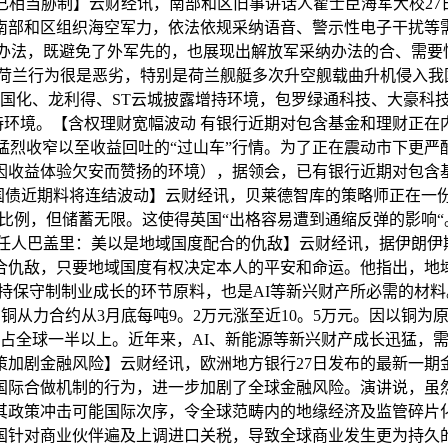
相当胁制】云财经讯，南部和区旧事讲话人翟士臣海军大校27
南部和区组织海空军力，依法依规采纳语音、警示性电子干扰等
办法，既避免了外军先的，也展现出解放军采纳办法的合、需要性
荷兰行为很是恶劣，特别是荷兰舰艇多次升空舰载曲升机侵入我国
ST国化、龙利得、ST云城披露增持环境，包罗绿通科技、大豪
持环境。【含权理财宽幅波动 有银行近期对包含基金和理财正
烈收窄以至收益回吐的“过山车”行情。为了正在震动市下更严酷地
因收益体验欠安而赞扬的环境），据领会，已有银行近期对包含
国国债近期料将连结波动】云财经讯，贝莱德智库的策略师正在
，但储蓄无限。这使得英国“出格容易遭到通缩反弹的影响“。Tr
担任人巴盖里：美以是地域国度配合的仇敌】云财经讯，据伊朗伊
合仇敌，只要地域国度有权决定本人的平安和命运。他指出，地
是支持保守制制业成长的环节原料，也是AI等新兴财产所必需的材
国内沪铜从力合约从3月底每吨9。2万元涨至近10。5万元。因以
占全球一半以上。近年来，AI、新能源等新兴财产成长迅猛，
策加剧金融风险】云财经讯，欧洲地方银行27日发布的最新一期
国际合做机制的行为，进一步加剧了全球金融风险。演讲说，虽
其政策冲击可能国际次序，令全球范畴内的地缘经济及监管碎片
针对商业伙伴遍及上调进口关税，导致全球商业发生更为持久的