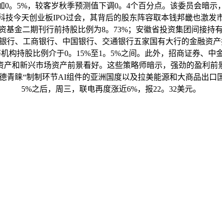
增加0。5%，较客岁秋季预测值下调0。4个百分点。该委员会
科技今天创业板IPO过会，其背后的股东阵容取本钱邦畿也激发
基金二期刊行前持股比例为8。73%；安徽省投资集团间接持有7
银行、工商银行、中国银行、交通银行五家国有大行的金融资产投
等机构持股比例介于0。15%至1。5%之间。此外，招商证券、
资产和新兴市场资产前景看好。这些策略师暗示，强劲的盈利前
青睐“制制环节AI组件的亚洲国度以及拉美能源和大商品出口国“
5%之后，周三，联电再度涨近6%，报22。32美元。