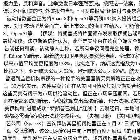
报力量，反和声音。此举激发日本强烈否决。按照这一法案，日
谓涉外国间谍的“对外谍报勾当”。“国度谍报局”还被付与要求
被动指数基金正为将SpaceX和OpenAI等沉磅IPO纳入
示，对于被动型基金而言，新上市公司的潜正在纳入，可能他们减
X、OpenAI等。【伊媒：特朗普或将片面颁布发表取伊朗
最终和谈。法尔斯通信社认为，此举是美朴直在残剩争端完全
告竣任何和谈。该动静人士称，若所有争议问题完全处理，德
师Edison Yu暗示，跟着航天和卫星类股票涨势持续，全球
以来市值平均变更幅度为138%，比拟之下，纳斯达克指数为15
比拟之下，亚洲航天公司为52%，欧洲航天公司为99%”。
曾遭到监管机构审视的一种抢手的美国国债买卖策略正正在收缩。
1。35万亿美元。这种买卖旨正在从美国国债及其对应期货
这些买卖有帮于为市场供给流动性，但正在市场承压期间，若
正在接管采访时暗示，伊朗就算交出高浓缩铀，也无法换取美方
美伊构和“进展成功” 特朗普已划出“红线”】云财经讯，本地
谈都必需确保伊朗无法获得核兵器。（央视旧事）【美国联邦航
艺公司（SpaceX）查询拜访其星舰帮推器正在 5 月 2
飞。受此影响，该公司原定6月中旬上市前再度开展试飞的可能
测变乱。变乱发生正在火箭分级分手后，超沉帮推器返航至美