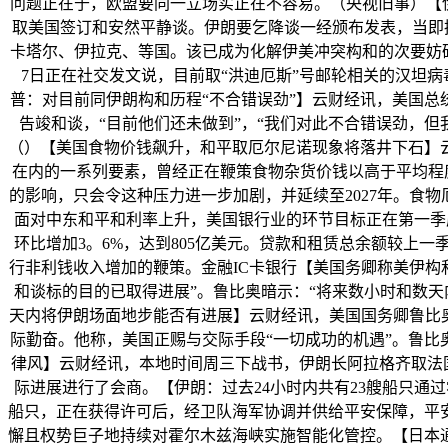
问题正在于，欧盟要同一立场实正在不容易。（央视旧事）【伊
取美国签订和安然平静谈。伊朗要乞降谈一经颁布发表，当即拨
卡塔尔、伊拉克、等国。该已成为化解伊美冲突构和的次要妨碍
7日正在社交发文说，目前取“洪迪厄斯”号邮轮相关的汉坦
普：对目前同伊朗构和历程“不合错误劲”】云财经讯，美国总
告竣和谈，“目前他们还未做到”，“我们对此不合错误劲，
（）【美国食物价钱飙升，和平取厄尔尼诺现象将落井下石】
在内的一系列要素，曾经正在鞭策食物杂货价钱以高于平均程
的影响，只会令这种压力进一步加剧，并延续至2027年。食物
面对中东和平和利率上升，美国银行业的环节目标正在第一季度
环比增加3。6%，达到805亿美元。贷款和租赁总余额较上一季
行非利钱收入增加的鞭策。金融IC卡银行【美国务卿称美伊构
和谈标的目的已取得进展”。鲁比奥暗示：“将来数小时和数
天内将伊朗场面地步能否有进展】云财经讯，美国国务卿鲁比
际勤奋。他称，美国正赐与交际手段“一切成功的机遇”。鲁比
律风】云财经讯，本地时间周三下战书，伊朗长阿拉格齐取法
际进展进行了会商。【伊朗：过去24小时内共有23艘船只通
船只，正在获得许可后，经卫队海军协调并供给平安保障，平
懈且权势巨子地持续对霍尔木兹海峡实施智能化管控。【日本通