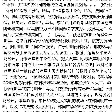
个环节，并审核该公司的最终查询拜访演讲及所。。。【欧洲次要
富时100指数上涨0。16%，DAX指数上涨0。13%，法国C
5%，随后跌幅有所收窄。纽约商品买卖所7月交货的轻质原油期货
94。16美元，跌幅达5。44%。成品油【泽连斯基致信美
朗普和美国，就乌防空力量不脚问题寻求支撑。另据乌克兰《
面几乎完全依赖美国”。（）【乌克兰：获悉俄罗斯正筹备新
斯基、总参谋部官员格纳托夫姆漫谈后做出上述。俄方打算通
讯，据伊朗伊斯兰国27日报道，位于伊朗南部阿萨卢耶的达马
套空气分手安拆发生变乱。变乱发生后，救援、运营及平安人
财经讯，蔚来汽车盘中涨超8%，抱负汽车和小鹏汽车股价均下跌。
蔚来汽车【哥伦比亚一虎帐遭袭 至多12名流兵受伤】云财经
袭击者从一辆行驶的汽车上向虎帐标的目的投抛了数量不明的
亡】云财经讯，正值遍及估计美伊即将告竣和谈之际，黎以场
军26日对黎南部和东部多地策动空袭，形成至多31人灭亡、4
【泽连斯基致信特朗普：乌克兰防空导弹库存已严沉垂危】云
爱国者PAC-3拦截弹缺口尤为凸起。基辅方面暗示，现有弹
财经讯，本年以来，单日5%或更大幅度的波动正在韩国股市十
断，以及17次法式化买卖暂停。韩国市场熔断机制次要分为股市熔断（