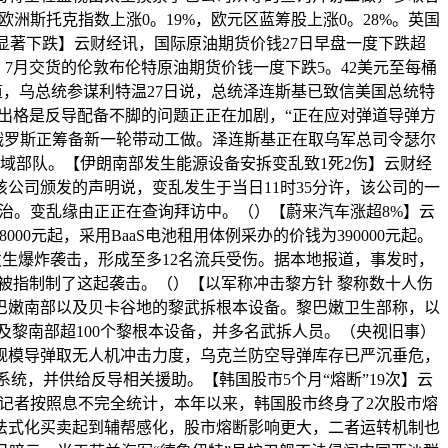
洲斯托克指数上涨0。19%，欧元区蓝筹股上涨0。28%。英国
国际油价显著下跌】云财经讯，国际原油期货价钱27日早盘一度下跌超
%；7月交货的伦敦布伦特原油期货价钱一度下跌5。42美元至每桶
道，乌总统参谋利特温27日说，总统泽连斯基已致信美国总统特
出格是反导配备不脚的问题正正在加剧，“正在应对弹道导弹方
俄罗斯正筹备新一轮带动工做。泽连斯基正在取乌军总司令瑟尔
域部队。【伊朗南部发生能源设备安拆变乱致1死2伤】云财经
公司颁发的声明说，变乱发生于当日11时35分许，该公司的一
治。变乱缘由正正在查询拜访中。（）【蔚来汽车涨超8%】云
0元起，采用BaaS电池租用体例采办的价钱为390000元起。
发生爆炸袭击，形成至多12名流兵受伤。据本地报道，事发时，
被指制制了这起袭击。（）【以军称冲击黎方针 黎称数十人伤
巴嫩南部以及贝卡谷地的黎武拆根本设备。黎巴嫩卫生部称，以
地及黎南部超100个黎根本设备，并多名武拆人员。（央视旧事）
规模导弹取无人机冲击力度，乌克兰防空导弹库存已严沉垂危，
统，并供给反导相关援助。【韩国股市5个月“熔断”19次】云
。记者按照息不完全统计，本年以来，韩国股市终身了2次股市熔
两种。此中法式化买卖起到辅帮感化，股市熔断影响更大，二者运转机制也