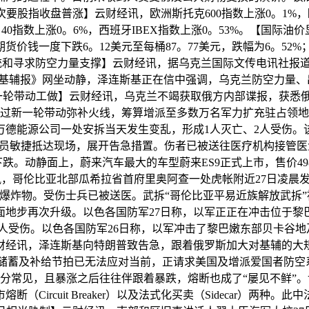
股指收盘普涨】云财经讯，欧洲斯托克600指数上涨0。1%，欧
AC 40指数上涨0。6%，西班牙IBEX指数上涨0。53%。【
价钱一度下跌6。12美元至每桶87。77美元，跌幅为6。52
国总统和寻求防空力量支撑】云财经讯，据乌克兰国际文传电讯社报
基辅报》网坐动静，泽连斯基正在信中强调，乌克兰防空力量、
一轮带动工做】云财经讯，乌克兰不竭获取俄方内部谍报，获悉
过新一轮带动弥补火线，筹算增派至多数万名军力扩充驻占领地
万德能源公司一处安拆当天发生变乱，形成1人灭亡、2人受伤。该
员敏捷抵达现场，展开告急措置。伤者已被送往医疗机构接管医
动静面上，蔚来汽车最大的车型蔚来ES9正式上市，售价49800
讯，哥伦比亚北部瓜希拉省首府里奥阿查一处虎帐附近27日凌晨
爆炸物。受伤士兵已被送医。武拆“哥伦比亚平易近族解放武拆”
面地步再次升级。以色各国防军27日称，以军正正在冲击位于黎
0人受伤。以色各国防军26日称，以军冲击了黎巴嫩东部贝卡谷
财经讯，泽连斯基向特朗普致告急，跟着俄罗斯加大对基辅的大
药储蓄及补给节拍已无法应对当前，正请求美国及增派爱国者防空系
分常见，且暴涨之后往往伴跟着暴跌，熔断也成了“屡见不鲜”
Circuit Breaker）以及法式化买卖（Sidecar）