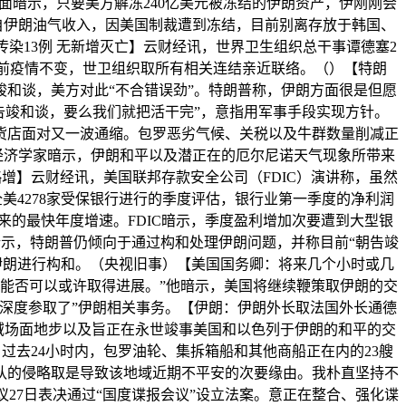
面暗示，只要美方解冻240亿美元被冻结的伊朗资产，伊刚刚会
源自伊朗油气收入，因美国制裁遭到冻结，目前别离存放于韩国、
染13例 无新增灭亡】云财经讯，世界卫生组织总干事谭德塞2
目前疫情不变，世卫组织取所有相关连结亲近联络。（）【特朗
竣和谈，美方对此“不合错误劲”。特朗普称，伊朗方面很是但愿
告竣和谈，要么我们就把活干完”，意指用军事手段实现方针。
货店面对又一波通缩。包罗恶劣气候、关税以及牛群数量削减正
经济学家暗示，伊朗和平以及潜正在的厄尔尼诺天气现象所带来
略增】云财经讯，美国联邦存款安全公司（FDIC）演讲称，虽然
美4278家受保银行进行的季度评估，银行业第一季度的净利润
度以来的最快年度增速。FDIC暗示，季度盈利增加次要遭到大型银
暗示，特朗普仍倾向于通过构和处理伊朗问题，并称目前“朝告竣
伊朗进行构和。（央视旧事）【美国国务卿：将来几个小时或几
能否可以或许取得进展。”他暗示，美国将继续鞭策取伊朗的交
都深度参取了”伊朗相关事务。【伊朗：伊朗外长取法国外长通德
域场面地步以及旨正在永世竣事美国和以色列于伊朗的和平的交
过去24小时内，包罗油轮、集拆箱船和其他商船正在内的23艘
队的侵略取是导致该地域近期不平安的次要缘由。我朴直坚持不
27日表决通过“国度谍报会议”设立法案。意正在整合、强化谍