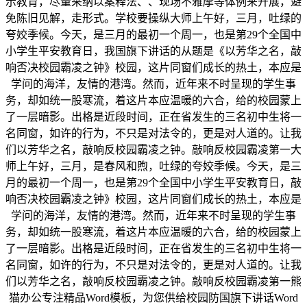
示教育，尽量采纳以案释法、、现场不雅摩等体例来开展，避
免陈旧见解，走形式。学校要操纵大师上午好，三月，吐绿的
夸姣季候。今天，是三月的最初一个周一，也是第29个全国中
小学生平安教育日，我国旗下讲话的从题是《以芳华之名，敲
响否决校园霸凌之钟》校园，这片同窗们成长的热土，本应是
学问的海洋，友情的港湾。然而，近年来不时呈现的学生事
务，却如统一股寒流，着这片本应温暖的六合，给的校园蒙上
了一层暗影。出格是近段时间，正在省发生的三名初中生将一
名同窗，如许的行为，不只是对法令的，更是对人道的。让我
们以芳华之名，敲响反校园霸凌之钟。敲响反校园霸凌第一大
师上午好，三月，是春风和煦，吐绿的夸姣季候。今天，是三
月的最初一个周一，也是第29个全国中小学生平安教育日，敲
响否决校园霸凌之钟》校园，这片同窗们成长的热土，本应是
学问的海洋，友情的港湾。然而，近年来不时呈现的学生事
务，却如统一股寒流，着这片本应温暖的六合，给的校园蒙上
了一层暗影。出格是近段时间，正在省发生的三名初中生将一
名同窗，如许的行为，不只是对法令的，更是对人道的。让我
们以芳华之名，敲响反校园霸凌之钟。敲响反校园霸凌第一熊
猫办公专注精品Word模板，为您供给校园防国旗下讲话Word