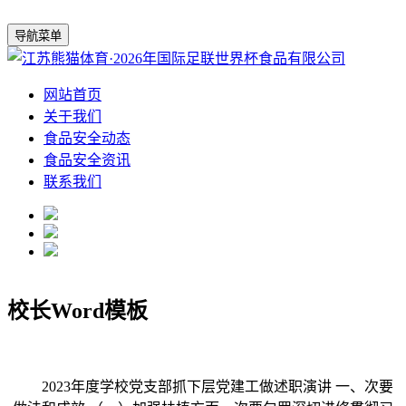
导航菜单
网站首页
关于我们
食品安全动态
食品安全资讯
联系我们
校长Word模板
2023年度学校党支部抓下层党建工做述职演讲 一、次要