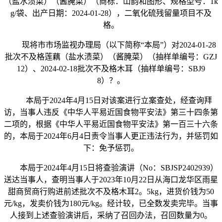
（盐水渍菜）（酱腌菜）（商标：山韵和图形、规格型号：1k
g/袋、出产日期：2024-01-28），二氧化硫残留量项目不及
格。
现将市市场监视办理局（以下简称“本局”）对2024-01-28
批次不及格莲藕（盐水渍菜）（酱腌菜）（抽样单编号：GZJ
12）、2024-02-18批次不及格木耳（抽样单编号：SBJ9
8）？。
本局于2024年4月15日对该案进行立案查处，经查询拜
访，当事人违反《中华人平易近国食物平安法》第三十四条第
二项的，根据《中华人平易近国食物平安法》第一百三十六条
的，本局于2024年6月4日责令当事人更正违法行为，并惩罚如
下：免予惩罚。
本局于2024年4月15日将查验演讲（No：SBJSP2402939）
送达当事人，查明当事人于2023年10月22日从海口龙华区雨星
甜商贸商行购进前述批次不及格木耳2。5kg，进货价钱为50
元/kg，发卖价钱为180元/kg。经计较，已全数发卖完毕。当事
人接到上述查验演讲后，采纳了召回办法，召回数量为0。